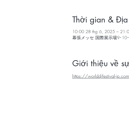
Thời gian & Địa
10:00 28 thg 6, 2025 – 21:0
幕張メッセ 国際展示場9･10･
Giới thiệu về s
https://worlddjfestival-jp.com