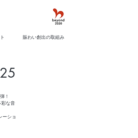
ト
賑わい創出の取組み
025
一弾！
に、多彩な音
レーショ