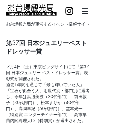
​お台場観光局が運営するイベント情報サイト
第37回 日本ジュエリーベスト
ドレッサー賞
7月4日（土）東京ビッグサイトにて『第37
回 日本ジュエリー ベストドレッサー賞』表
彰式が開催された。
過去1年間を通じて「最も輝いていた人」
「宝石が似合う人」を世代別・部門別に選考
し、今年は
浜辺美波
（20代部門）、
前田敦
子
（30代部門）、
松本まりか
（40代部
門）、
高岡早紀
（50代部門）、
堂本光一
（特別賞 エンターテイナー部門）、
高市早
苗
内閣総理大臣（特別賞）が選出された。