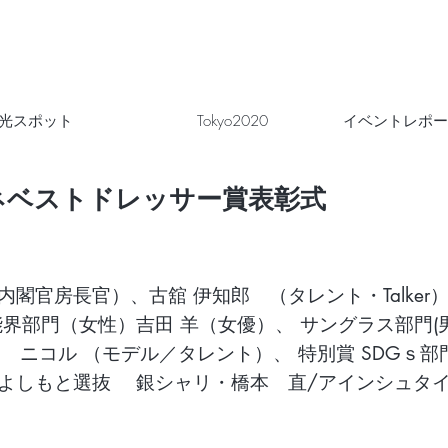
光スポット
Tokyo2020
イベントレポー
ガネベストドレッサー賞表彰式
内閣官房長官）、古舘 伊知郎 （タレント・Talker
能界部門（女性）吉田 羊（女優）、 サングラス部門(
 ニコル （モデル／タレント）、 特別賞 SDGｓ部門
 よしもと選抜 銀シャリ・橋本 直/アインシュタ