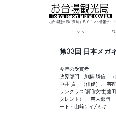
​お台場観光局が運営するイベント情報サイト
Home
観
第33回 日本メ
今年の受賞者
政界部門 加藤 勝信 （
中井 貴一（俳優）、 芸
サングラス部門(女性)藤田
タレント）、 芸人部門
ート・山﨑ケイ/ミキ