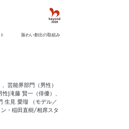
ト
賑わい創出の取組み
） 、芸能界部門（男性）
男性)滝藤 賢一（俳優）、
 生見 愛瑠 （モデル／
イン・稲田直樹/相席スタ