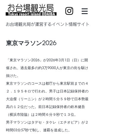
​お台場観光局が運営するイベント情報サイト
東京マラソン2026
「東京マラソン2026」が2026年3月1日（日）に開
催され、過去最多の約3万9000人が東京の街を駆け
抜けた。
東京マラソンのコースは都庁から東京駅前までの４
２．１９５キロで行われ、男子は日本記録保持者の
大迫傑（リーニン）が２時間５分５９秒で日本勢最
高の１２位だった。前日本記録保持者の鈴木健吾
（横浜市陸協）は２時間６分９秒で１３位。
男子マラソンは
タデセ・タケレ
（エチオピア）が２
時間03分57秒で制し、連覇を達成した。